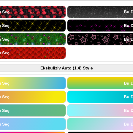
ı Seç
Bu D
ı Seç
Bu D
ı Seç
Bu D
ı Seç
Ekskuliziv Auto (1.4) Style
ı Seç
Bu D
ı Seç
Bu D
ı Seç
Bu D
ı Seç
Bu D