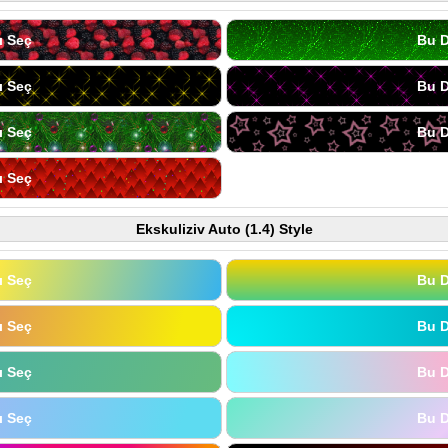
ı Seç
Bu D
ı Seç
Bu D
ı Seç
Bu D
ı Seç
Ekskuliziv Auto (1.4) Style
ı Seç
Bu D
ı Seç
Bu D
ı Seç
Bu D
ı Seç
Bu D