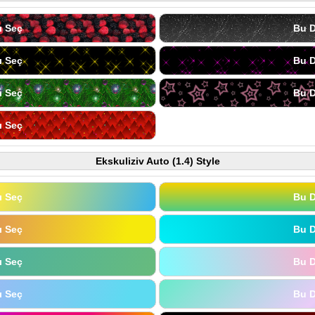
ı Seç
Bu D
ı Seç
Bu D
ı Seç
Bu D
ı Seç
Ekskuliziv Auto (1.4) Style
ı Seç
Bu D
ı Seç
Bu D
ı Seç
Bu D
ı Seç
Bu D