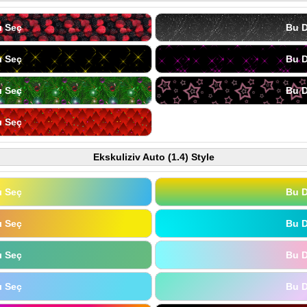
ı Seç
Bu D
ı Seç
Bu D
ı Seç
Bu D
ı Seç
Ekskuliziv Auto (1.4) Style
ı Seç
Bu D
ı Seç
Bu D
ı Seç
Bu D
ı Seç
Bu D