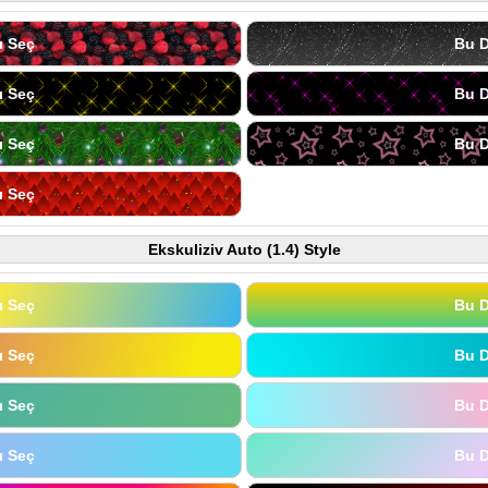
ı Seç
Bu D
ı Seç
Bu D
ı Seç
Bu D
ı Seç
Ekskuliziv Auto (1.4) Style
ı Seç
Bu D
ı Seç
Bu D
ı Seç
Bu D
ı Seç
Bu D