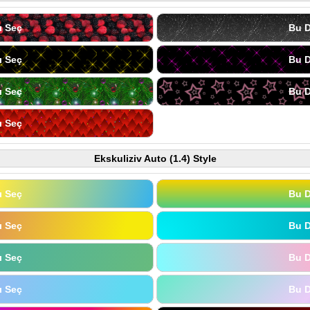
ı Seç
Bu D
ı Seç
Bu D
ı Seç
Bu D
ı Seç
Ekskuliziv Auto (1.4) Style
ı Seç
Bu D
ı Seç
Bu D
ı Seç
Bu D
ı Seç
Bu D