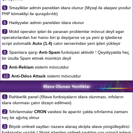
5
Smayliklər admin paneldən idarə olunur (Mysql ilə əlaqəsi yoxdur
PHP köməkliyi ilə quraşdırılıb)
6
Hədiyyələr admin paneldən idarə olunur
7
Mobil operator ipləri ilə yaranan problemlər mövcut deyil əgər
operatorlardan hər hansı biri ip dəyişərsə və ya yeni ip işlədərsə
script avtomatik
Auto (1.4)
catın serverindən yeni ipləri yükləyir
8
Spamlara qarşı
Anti-Spam
funksiyasi aktivdir ! Qeydiyyatda heç
bir üsulla Spam etmək mümkün deyil
9
Anti-Reklam
sistemi mövcutdur
10
Anti-Ddos Attack
sistemi mövcutdur
Əlavə Olunan Yeniliklər
1
Rəhbərlik panel (Əlavə funksiyaların idarə olunması, infoların
idarə olunması çatın dizayn edilməsi)
2
Sıfırlanmalar
CRON
vasitəsi ilə aparılır çatda sıfırlanma zamanı
heç bir ağırlıq olmur
3
Böyük onlineli saytları nəzərə alaraq skriptə əlavə yüngülləşdirici
funksiyalar yazılıb ! Skript istənilən onlineli saytdan çox yüngül işdəyir