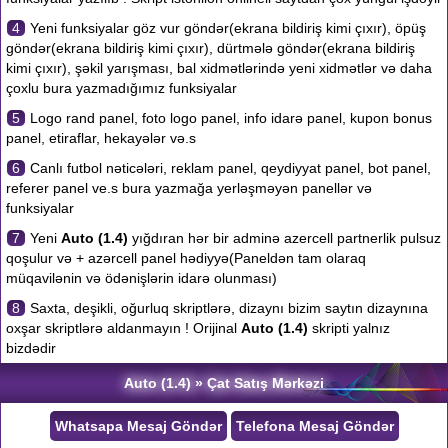
4
Yeni funksiyalar göz vur göndər(ekrana bildiriş kimi çıxır), öpüş
göndər(ekrana bildiriş kimi çıxır), dürtmələ göndər(ekrana bildiriş
kimi çıxır), şəkil yarışması, bal xidmətlərində yeni xidmətlər və daha
çoxlu bura yazmadığımız funksiyalar
5
Logo rand panel, foto logo panel, info idarə panel, kupon bonus
panel, etiraflar, hekayələr və.s
6
Canlı futbol nəticələri, reklam panel, qeydiyyat panel, bot panel,
referer panel ve.s bura yazmağa yerləşməyən panellər və
funksiyalar
7
Yeni
Auto (1.4)
yığdıran hər bir adminə azercell partnerlik pulsuz
qoşulur və + azərcell panel hədiyyə(Paneldən tam olaraq
müqavilənin və ödənişlərin idarə olunması)
8
Saxta, deşikli, oğurluq skriptlərə, dizaynı bizim saytın dizaynına
oxşar skriptlərə aldanmayın ! Orijinal
Auto (1.4)
skripti yalnız
bizdədir
Auto (1.4) » Çat Satış Mərkəzi
Whatsapa Mesaj Göndər
Telefona Mesaj Göndər