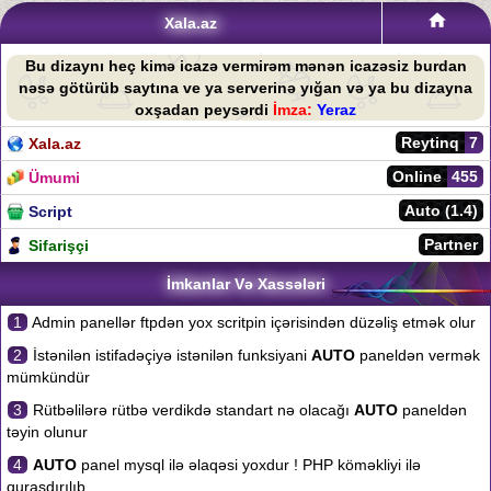
Xala.az
Bu dizaynı heç kimə icazə vermirəm mənən icazəsiz burdan
nəsə götürüb saytına ve ya serverinə yığan və ya bu dizayna
oxşadan peysərdi
İmza:
Yeraz
Reytinq
7
Xala.az
Online
455
Ümumi
Auto (1.4)
Script
Partner
Sifarişçi
İmkanlar Və Xassələri
1
Admin panellər ftpdən yox scritpin içərisindən düzəliş etmək olur
2
İstənilən istifadəçiyə istənilən funksiyani
AUTO
paneldən vermək
mümkündür
3
Rütbəlilərə rütbə verdikdə standart nə olacağı
AUTO
paneldən
təyin olunur
4
AUTO
panel mysql ilə əlaqəsi yoxdur ! PHP köməkliyi ilə
quraşdırılıb