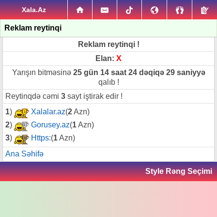
Xala.Az
Reklam reytinqi
Reklam reytinqi !
Elan:
X
Yarışın bitməsinə
25 gün 14 saat 24 dəqiqə 29 saniyyə
qalıb !
Reytinqdə cəmi
3
sayt iştirak edir !
1
)
Xalalar.az
(
2
Azn)
2
)
Gorusey.az
(
1
Azn)
3
)
Https:
(
1
Azn)
Ana Səhifə
Style Rəng Seçimi