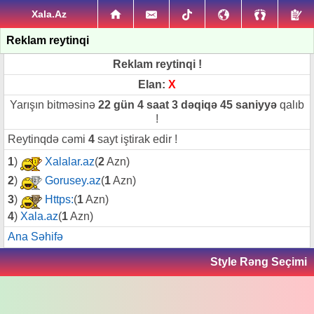
Xala.Az
Reklam reytinqi
Reklam reytinqi !
Elan:
X
Yarışın bitməsinə
22 gün 4 saat 3 dəqiqə 45 saniyyə
qalıb
!
Reytinqdə cəmi
4
sayt iştirak edir !
1
)
Xalalar.az
(
2
Azn)
2
)
Gorusey.az
(
1
Azn)
3
)
Https:
(
1
Azn)
4
)
Xala.az
(
1
Azn)
Ana Səhifə
Style Rəng Seçimi