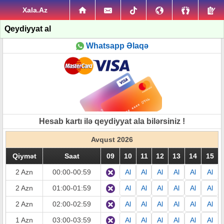
Xala.Az
Qeydiyyat al
Whatsapp Əlaqə
Hesab kartı ilə qeydiyyat ala bilərsiniz !
Avqust 2026
Qiymət
Saat
09
10
11
12
13
14
15
2 Azn
00:00-00:59
Al
Al
Al
Al
Al
Al
2 Azn
01:00-01:59
Al
Al
Al
Al
Al
Al
2 Azn
02:00-02:59
Al
Al
Al
Al
Al
Al
1 Azn
03:00-03:59
Al
Al
Al
Al
Al
Al